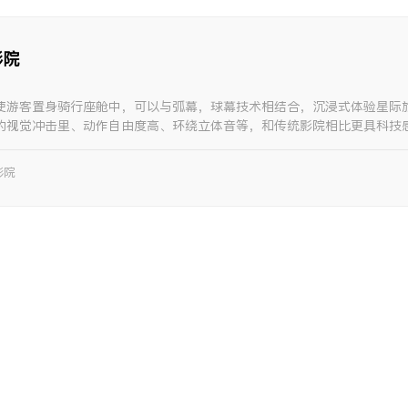
影院
使游客置身骑行座舱中，可以与弧幕，球幕技术相结合，沉浸式体验星际
的视觉冲击里、动作自由度高、环绕立体音等，和传统影院相比更具科技
式体验。
影院