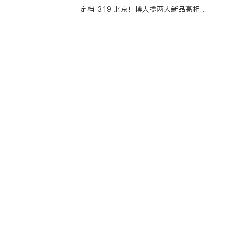
0
u
覆性新品重构游乐新体验！
定档 3.19 北京！博人携两大新品亮相
-
p
1
CAAPA 国际游乐展
c
8
o
:
0
0
中心
业务领域
骑系列
主题公园
院
特色小镇
击影院
水公园
商业综合体
家庭娱乐中心
主题展馆
备
器人
A系统