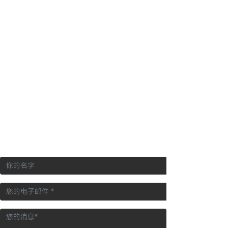
产品
乐，与我们携手打造一个能讲述故事的高科技娱乐
黑暗乘
飞行影
交互射
5D影院
剧场
VR装备
户外装
演绎机
SCAD