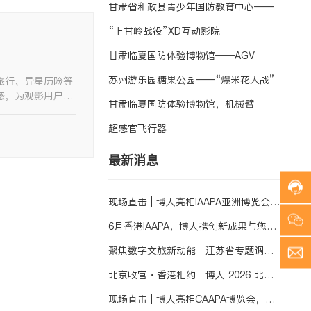
甘肃省和政县青少年国防教育中心——
热
线
“上甘岭战役”XD互动影院
:
1
甘肃临夏国防体验博物馆——AGV
5
3
苏州游乐园糖果公园——“爆米花大战”
旅行、异星历险等
5
感，为观影用户带
甘肃临夏国防体验博物馆，机械臂
1
9
超感官飞行器
8
a
3
k
最新消息
6
e
3
t
9
服
现场直击 | 博人亮相IAAPA亚洲博览会，
b
务
o
与您相聚香港！
6月香港IAAPA，博人携创新成果与您相
时
r
间
约
聚焦数字文旅新动能｜江苏省专题调研
n
:
-
8
走进博人文化
北京收官・香港相约｜博人 2026 北京
g
:
r
0
游乐展圆满收官，6 月 IAAPA 见
现场直击 | 博人亮相CAAPA博览会，颠
o