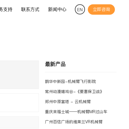
务支持
联系方式
新闻中心
立即咨询
EN
最新产品
鹊华中新园-机械臂飞行影院
常州动漫嬉戏谷-《要塞保卫战》
郑州中原富塔 - 云机械臂
重庆来福士城——机械臂MR过山车
客
广州百信广场的维莱兰VR机械臂
服