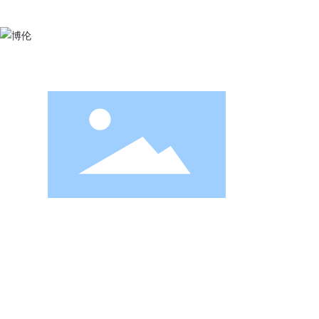
用心创造快
平台。
电话：
0086-519-81230456
手机：
+86-15351983639
（田小姐）
电子邮件：
Market@boren-group.com
（销